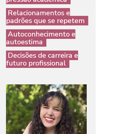
Relacionamentos e
padrões que se repetem
Autoconhecimento e
autoestima
Decisões de carreira e
futuro profissional